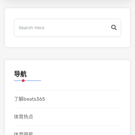
导航
了解beats365
体育热点
体育明星