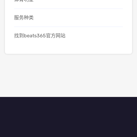
服务种类
找到beats365官方网站