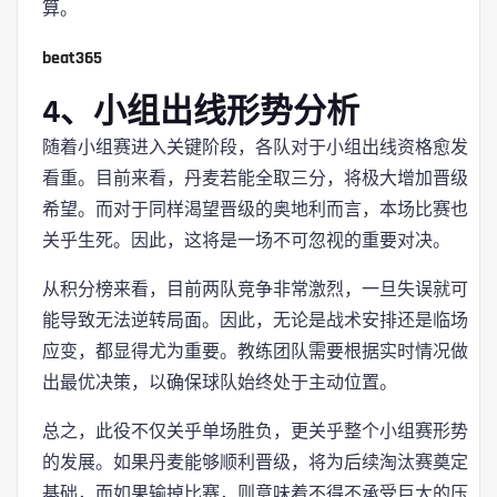
算。
beat365
4、小组出线形势分析
随着小组赛进入关键阶段，各队对于小组出线资格愈发
看重。目前来看，丹麦若能全取三分，将极大增加晋级
希望。而对于同样渴望晋级的奥地利而言，本场比赛也
关乎生死。因此，这将是一场不可忽视的重要对决。
从积分榜来看，目前两队竞争非常激烈，一旦失误就可
能导致无法逆转局面。因此，无论是战术安排还是临场
应变，都显得尤为重要。教练团队需要根据实时情况做
出最优决策，以确保球队始终处于主动位置。
总之，此役不仅关乎单场胜负，更关乎整个小组赛形势
的发展。如果丹麦能够顺利晋级，将为后续淘汰赛奠定
基础，而如果输掉比赛，则意味着不得不承受巨大的压