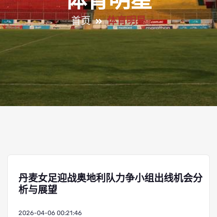
体育明星
首页
体育明星
丹麦女足迎战奥地利队力争小组出线机会分
析与展望
2026-04-06 00:21:46