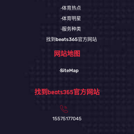
体育热点
体育明星
服务种类
找到beats365官方网站
网站地图
SiteMap
找到beats365官方网站
15575177045