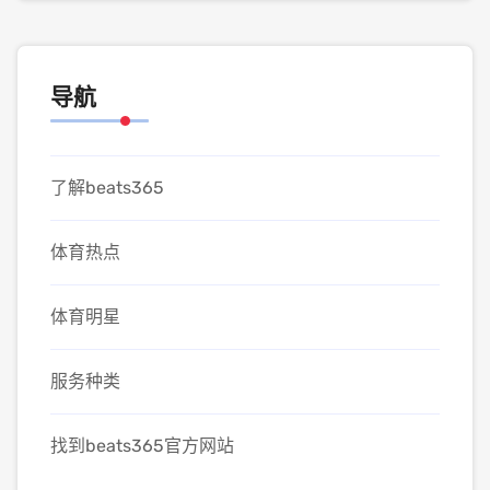
导航
了解beats365
体育热点
体育明星
服务种类
找到beats365官方网站